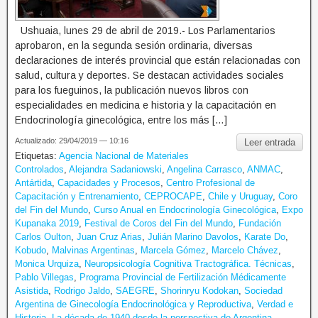
Ushuaia, lunes 29 de abril de 2019.- Los Parlamentarios
aprobaron, en la segunda sesión ordinaria, diversas
declaraciones de interés provincial que están relacionadas con
salud, cultura y deportes. Se destacan actividades sociales
para los fueguinos, la publicación nuevos libros con
especialidades en medicina e historia y la capacitación en
Endocrinología ginecológica, entre los más […]
Actualizado: 29/04/2019 — 10:16
Leer entrada
Etiquetas:
Agencia Nacional de Materiales
Controlados
,
Alejandra Sadaniowski
,
Angelina Carrasco
,
ANMAC
,
Antártida
,
Capacidades y Procesos
,
Centro Profesional de
Capacitación y Entrenamiento
,
CEPROCAPE
,
Chile y Uruguay
,
Coro
del Fin del Mundo
,
Curso Anual en Endocrinología Ginecológica
,
Expo
Kupanaka 2019
,
Festival de Coros del Fin del Mundo
,
Fundación
Carlos Oulton
,
Juan Cruz Arias
,
Julián Marino Davolos
,
Karate Do
,
Kobudo
,
Malvinas Argentinas
,
Marcela Gómez
,
Marcelo Chávez
,
Monica Urquiza
,
Neuropsicología Cognitiva Tractográfica. Técnicas
,
Pablo Villegas
,
Programa Provincial de Fertilización Médicamente
Asistida
,
Rodrigo Jaldo
,
SAEGRE
,
Shorinryu Kodokan
,
Sociedad
Argentina de Ginecología Endocrinológica y Reproductiva
,
Verdad e
Historia. La década de 1940 desde la perspectiva de Argentina