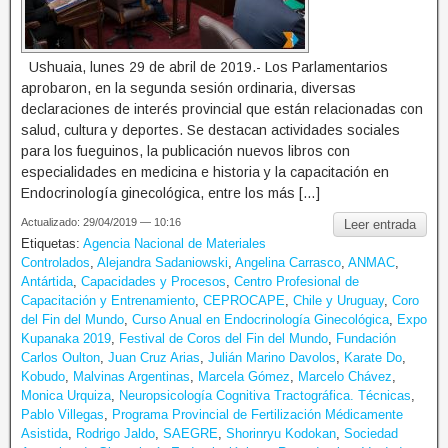
Ushuaia, lunes 29 de abril de 2019.- Los Parlamentarios
aprobaron, en la segunda sesión ordinaria, diversas
declaraciones de interés provincial que están relacionadas con
salud, cultura y deportes. Se destacan actividades sociales
para los fueguinos, la publicación nuevos libros con
especialidades en medicina e historia y la capacitación en
Endocrinología ginecológica, entre los más […]
Actualizado: 29/04/2019 — 10:16
Leer entrada
Etiquetas:
Agencia Nacional de Materiales
Controlados
,
Alejandra Sadaniowski
,
Angelina Carrasco
,
ANMAC
,
Antártida
,
Capacidades y Procesos
,
Centro Profesional de
Capacitación y Entrenamiento
,
CEPROCAPE
,
Chile y Uruguay
,
Coro
del Fin del Mundo
,
Curso Anual en Endocrinología Ginecológica
,
Expo
Kupanaka 2019
,
Festival de Coros del Fin del Mundo
,
Fundación
Carlos Oulton
,
Juan Cruz Arias
,
Julián Marino Davolos
,
Karate Do
,
Kobudo
,
Malvinas Argentinas
,
Marcela Gómez
,
Marcelo Chávez
,
Monica Urquiza
,
Neuropsicología Cognitiva Tractográfica. Técnicas
,
Pablo Villegas
,
Programa Provincial de Fertilización Médicamente
Asistida
,
Rodrigo Jaldo
,
SAEGRE
,
Shorinryu Kodokan
,
Sociedad