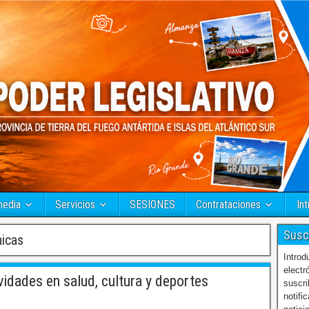
media
Servicios
SESIONES
Contrataciones
Int
Susc
nicas
Introd
electr
idades en salud, cultura y deportes
suscri
notifi