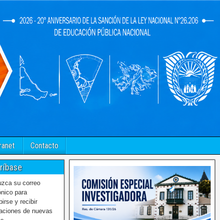
ranet
Contacto
ríbase
uzca su correo
ónico para
birse y recibir
caciones de nuevas