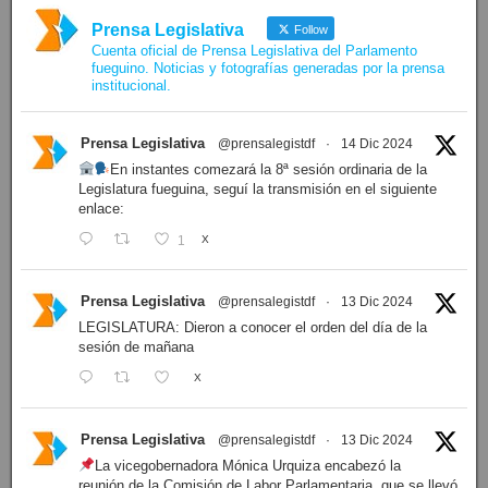
Prensa Legislativa
Follow
Cuenta oficial de Prensa Legislativa del Parlamento
fueguino. Noticias y fotografías generadas por la prensa
institucional.
Prensa Legislativa
@prensalegistdf
·
14 Dic 2024
En instantes comezará la 8ª sesión ordinaria de la
Legislatura fueguina, seguí la transmisión en el siguiente
enlace:
1
X
Prensa Legislativa
@prensalegistdf
·
13 Dic 2024
LEGISLATURA: Dieron a conocer el orden del día de la
sesión de mañana
X
Prensa Legislativa
@prensalegistdf
·
13 Dic 2024
La vicegobernadora Mónica Urquiza encabezó la
reunión de la Comisión de Labor Parlamentaria, que se llevó