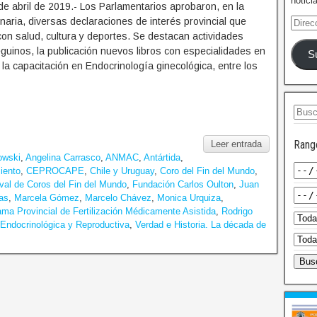
notici
e abril de 2019.- Los Parlamentarios aprobaron, en la
aria, diversas declaraciones de interés provincial que
on salud, cultura y deportes. Se destacan actividades
eguinos, la publicación nuevos libros con especialidades en
S
y la capacitación en Endocrinología ginecológica, entre los
Rang
Leer entrada
owski
,
Angelina Carrasco
,
ANMAC
,
Antártida
,
iento
,
CEPROCAPE
,
Chile y Uruguay
,
Coro del Fin del Mundo
,
val de Coros del Fin del Mundo
,
Fundación Carlos Oulton
,
Juan
as
,
Marcela Gómez
,
Marcelo Chávez
,
Monica Urquiza
,
ma Provincial de Fertilización Médicamente Asistida
,
Rodrigo
 Endocrinológica y Reproductiva
,
Verdad e Historia. La década de