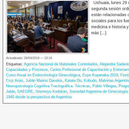
Ushuaia, lunes 29 d
segunda sesión ordin
están relacionadas c
sociales para los fu
medicina e historia 
más […]
Actualizado: 29/04/2019 — 10:16
Etiquetas:
Agencia Nacional de Materiales Controlados
,
Alejandra Sadani
Capacidades y Procesos
,
Centro Profesional de Capacitación y Entrenam
Curso Anual en Endocrinología Ginecológica
,
Expo Kupanaka 2019
,
Festi
Cruz Arias
,
Julián Marino Davolos
,
Karate Do
,
Kobudo
,
Malvinas Argentin
Neuropsicología Cognitiva Tractográfica. Técnicas
,
Pablo Villegas
,
Progra
Jaldo
,
SAEGRE
,
Shorinryu Kodokan
,
Sociedad Argentina de Ginecología
1940 desde la perspectiva de Argentina