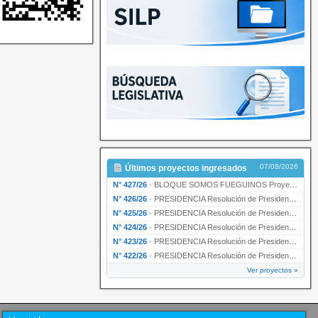
07/08/2026
Últimos proyectos ingresados
N° 427/26
·
BLOQUE SOMOS FUEGUINOS Proyecto de Declaración declarando de interés provincial PRESIDENCI…
N° 426/26
·
PRESIDENCIA Resolución de Presidencia N° 216/26 declarando de interés provincial la labor …
N° 425/26
·
PRESIDENCIA Resolución de Presidencia N° 212/26 declarando de interés provincial el “50° A…
N° 424/26
·
PRESIDENCIA Resolución de Presidencia Nº 210/26 declarando de interés provincial el proyec…
N° 423/26
·
PRESIDENCIA Resolución de Presidencia Nº 209/26 declarando de interés provincial la presen…
N° 422/26
·
PRESIDENCIA Resolución de Presidencia N° 200/26 para su ratificación.
Ver proyectos »