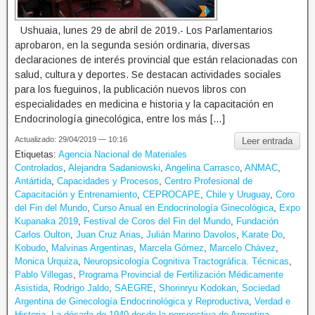
Ushuaia, lunes 29 de abril de 2019.- Los Parlamentarios
aprobaron, en la segunda sesión ordinaria, diversas
declaraciones de interés provincial que están relacionadas con
salud, cultura y deportes. Se destacan actividades sociales
para los fueguinos, la publicación nuevos libros con
especialidades en medicina e historia y la capacitación en
Endocrinología ginecológica, entre los más […]
Actualizado: 29/04/2019 — 10:16
Leer entrada
Etiquetas:
Agencia Nacional de Materiales
Controlados
,
Alejandra Sadaniowski
,
Angelina Carrasco
,
ANMAC
,
Antártida
,
Capacidades y Procesos
,
Centro Profesional de
Capacitación y Entrenamiento
,
CEPROCAPE
,
Chile y Uruguay
,
Coro
del Fin del Mundo
,
Curso Anual en Endocrinología Ginecológica
,
Expo
Kupanaka 2019
,
Festival de Coros del Fin del Mundo
,
Fundación
Carlos Oulton
,
Juan Cruz Arias
,
Julián Marino Davolos
,
Karate Do
,
Kobudo
,
Malvinas Argentinas
,
Marcela Gómez
,
Marcelo Chávez
,
Monica Urquiza
,
Neuropsicología Cognitiva Tractográfica. Técnicas
,
Pablo Villegas
,
Programa Provincial de Fertilización Médicamente
Asistida
,
Rodrigo Jaldo
,
SAEGRE
,
Shorinryu Kodokan
,
Sociedad
Argentina de Ginecología Endocrinológica y Reproductiva
,
Verdad e
Historia. La década de 1940 desde la perspectiva de Argentina