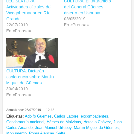
LEGISLATURA:
CULTURA: El tataranieto
Actividades oficiales del
del General Güemes
Vicegobernador en Río
disertó en Ushuaia
Grande
08/05/2019
22/07/2019
En «Prensa»
En «Prensa»
CULTURA: Dictarán
conferencia sobre Martín
Miguel de Güemes
30/04/2019
En «Prensa»
Actualizado: 23/07/2019 — 12:42
Etiquetas:
Adolfo Güemes
,
Carlos Latorre
,
excombatientes
,
Gendarmería nacional
,
Héroes de Malvinas
,
Horacio Chávez
,
Juan
Carlos Arcando
,
Juan Manuel Urtubey
,
Martín Miguel de Güemes
,
Monumento
,
Roma Alancay
,
Salta