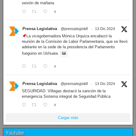
institucional.
Prensa Legislativa
@prensalegistdf
·
14 Dic 2024
En instantes comezará la 8ª sesión ordinaria de la
Legislatura fueguina, seguí la transmisión en el siguiente
enlace:
1
X
Prensa Legislativa
@prensalegistdf
·
13 Dic 2024
LEGISLATURA: Dieron a conocer el orden del día de la
sesión de mañana
X
Prensa Legislativa
@prensalegistdf
·
13 Dic 2024
La vicegobernadora Mónica Urquiza encabezó la
reunión de la Comisión de Labor Parlamentaria, que se llevó
adelante en la sede de la presidencia del Parlamento
fueguino en Ushuaia.