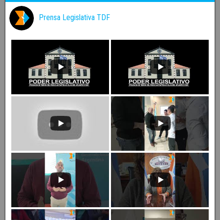
X
Prensa Legislativa
@prensalegistdf
·
13 Dic 2024
SEGURIDAD: Villegas destacó la sanción de la
emergencia Sistema integral de Seguridad Pública
X
Cargar más
Youtube
Prensa Legislativa TDF