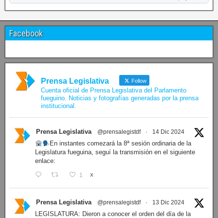
07/08/2026
Últimos proyectos ingresados
N° 427/26
·
BLOQUE SOMOS FUEGUINOS Proyecto de Declaración declarando de interés provincial PRESIDENCI…
N° 426/26
·
PRESIDENCIA Resolución de Presidencia N° 216/26 declarando de interés provincial la labor …
N° 425/26
·
PRESIDENCIA Resolución de Presidencia N° 212/26 declarando de interés provincial el “50° A…
N° 424/26
·
PRESIDENCIA Resolución de Presidencia Nº 210/26 declarando de interés provincial el proyec…
N° 423/26
·
PRESIDENCIA Resolución de Presidencia Nº 209/26 declarando de interés provincial la presen…
N° 422/26
·
PRESIDENCIA Resolución de Presidencia N° 200/26 para su ratificación.
Ver proyectos »
Facebook
Prensa Legislativa
Follow
Cuenta oficial de Prensa Legislativa del Parlamento
fueguino. Noticias y fotografías generadas por la prensa