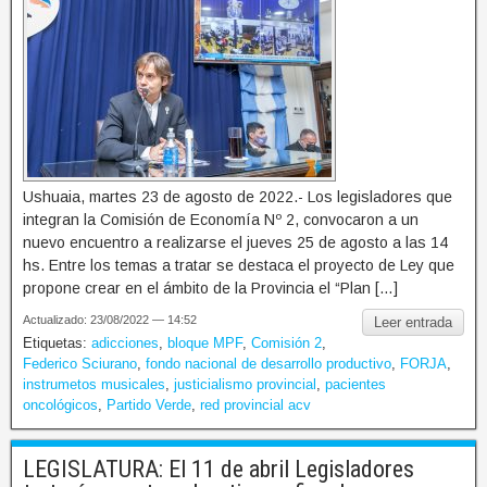
Ushuaia, martes 23 de agosto de 2022.- Los legisladores que
integran la Comisión de Economía Nº 2, convocaron a un
nuevo encuentro a realizarse el jueves 25 de agosto a las 14
hs. Entre los temas a tratar se destaca el proyecto de Ley que
propone crear en el ámbito de la Provincia el “Plan […]
Actualizado: 23/08/2022 — 14:52
Leer entrada
Etiquetas:
adicciones
,
bloque MPF
,
Comisión 2
,
Federico Sciurano
,
fondo nacional de desarrollo productivo
,
FORJA
,
instrumetos musicales
,
justicialismo provincial
,
pacientes
oncológicos
,
Partido Verde
,
red provincial acv
LEGISLATURA: El 11 de abril Legisladores