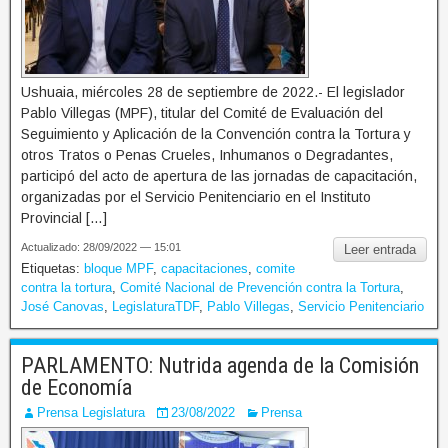
Ushuaia, miércoles 28 de septiembre de 2022.- El legislador
Pablo Villegas (MPF), titular del Comité de Evaluación del
Seguimiento y Aplicación de la Convención contra la Tortura y
otros Tratos o Penas Crueles, Inhumanos o Degradantes,
participó del acto de apertura de las jornadas de capacitación,
organizadas por el Servicio Penitenciario en el Instituto
Provincial […]
Actualizado: 28/09/2022 — 15:01
Leer entrada
Etiquetas:
bloque MPF
,
capacitaciones
,
comite
contra la tortura
,
Comité Nacional de Prevención contra la Tortura
,
José Canovas
,
LegislaturaTDF
,
Pablo Villegas
,
Servicio Penitenciario
PARLAMENTO: Nutrida agenda de la Comisión
de Economía
Prensa Legislatura
23/08/2022
Prensa