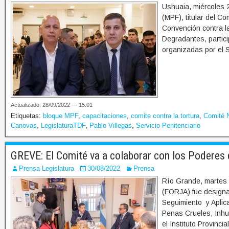
Ushuaia, miércoles 2
(MPF), titular del C
Convención contra l
Degradantes, partici
organizadas por el Se
Actualizado: 28/09/2022 — 15:01
Etiquetas:
bloque MPF
,
capacitaciones
,
comite contra la tortura
,
Comité N
Canovas
,
LegislaturaTDF
,
Pablo Villegas
,
Servicio Penitenciario
GREVE: El Comité va a colaborar con los Poderes d
Prensa Legislatura
30/08/2022
Prensa
Río Grande, martes 
(FORJA) fue designa
Seguimiento y Aplica
Penas Crueles, Inhu
el Instituto Provincia