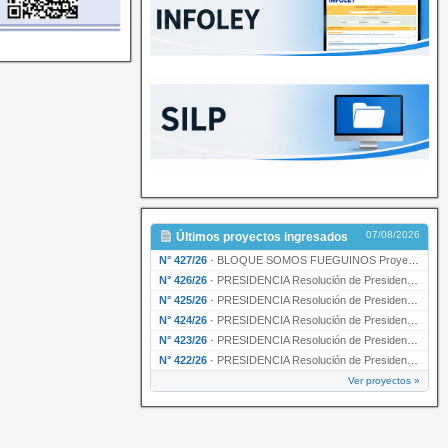
07/08/2026
Últimos proyectos ingresados
N° 427/26
·
BLOQUE SOMOS FUEGUINOS Proyecto de Declaración declarando de interés provincial PRESIDENCI…
N° 426/26
·
PRESIDENCIA Resolución de Presidencia N° 216/26 declarando de interés provincial la labor …
N° 425/26
·
PRESIDENCIA Resolución de Presidencia N° 212/26 declarando de interés provincial el “50° A…
N° 424/26
·
PRESIDENCIA Resolución de Presidencia Nº 210/26 declarando de interés provincial el proyec…
N° 423/26
·
PRESIDENCIA Resolución de Presidencia Nº 209/26 declarando de interés provincial la presen…
N° 422/26
·
PRESIDENCIA Resolución de Presidencia N° 200/26 para su ratificación.
Ver proyectos »