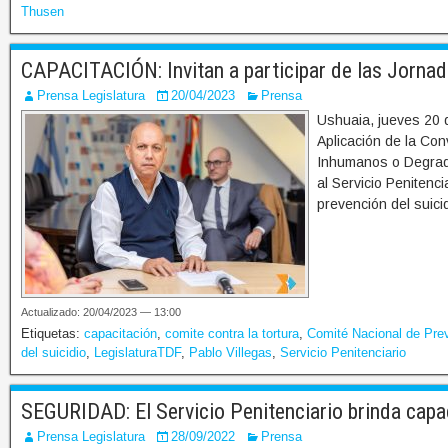
Thusen
CAPACITACIÓN: Invitan a participar de las Jornad
Prensa Legislatura
20/04/2023
Prensa
Ushuaia, jueves 20 d
Aplicación de la Con
Inhumanos o Degradan
al Servicio Penitenc
prevención del suici
Actualizado: 20/04/2023 — 13:00
Etiquetas:
capacitación
,
comite contra la tortura
,
Comité Nacional de Prev
del suicidio
,
LegislaturaTDF
,
Pablo Villegas
,
Servicio Penitenciario
SEGURIDAD: El Servicio Penitenciario brinda capac
Prensa Legislatura
28/09/2022
Prensa