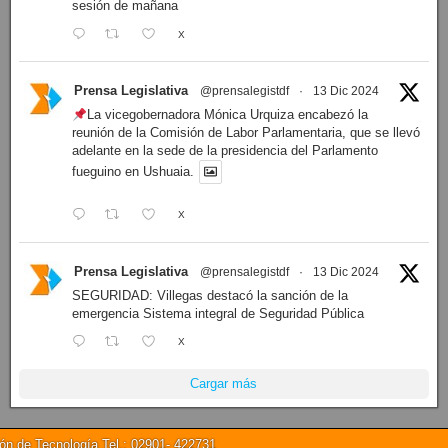
sesión de mañana
X
Prensa Legislativa
@prensalegistdf
·
13 Dic 2024
La vicegobernadora Mónica Urquiza encabezó la
reunión de la Comisión de Labor Parlamentaria, que se llevó
adelante en la sede de la presidencia del Parlamento
fueguino en Ushuaia.
X
Prensa Legislativa
@prensalegistdf
·
13 Dic 2024
SEGURIDAD: Villegas destacó la sanción de la
emergencia Sistema integral de Seguridad Pública
X
Cargar más
 de Tecnología Tel.: 02901- 422731