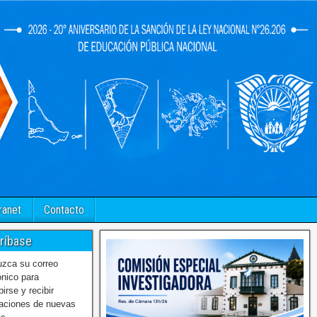
ranet
Contacto
ríbase
uzca su correo
ónico para
birse y recibir
caciones de nuevas