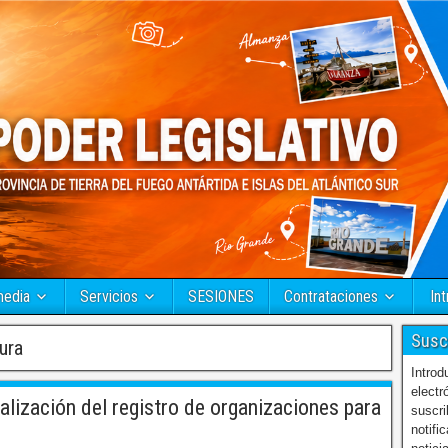
media
Servicios
SESIONES
Contrataciones
Int
Susc
ura
Introd
electr
lización del registro de organizaciones para
suscri
notifi